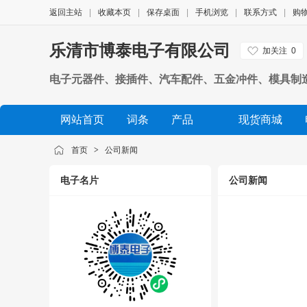
返回主站
|
收藏本页
|
保存桌面
|
手机浏览
|
联系方式
|
购
乐清市博泰电子有限公司
加关注
0
电子元器件、接插件、汽车配件、五金冲件、模具制
网站首页
词条
产品
现货商城
公司相册
品牌展示
公司视频
展会信息
首页
>
公司新闻
电子名片
公司新闻